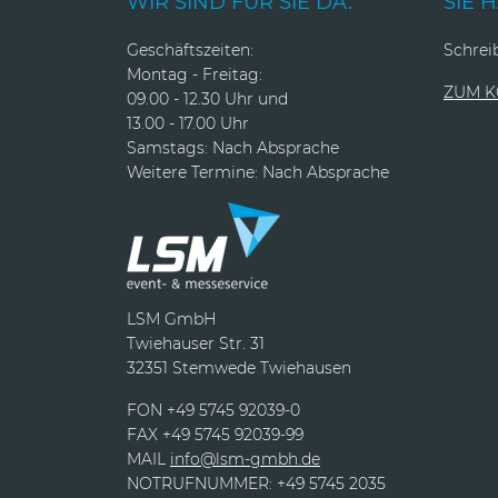
WIR SIND FÜR SIE DA.
SIE 
Geschäftszeiten:
Schreib
Montag - Freitag:
ZUM 
09.00 - 12.30 Uhr und
13.00 - 17.00 Uhr
Samstags: Nach Absprache
Weitere Termine: Nach Absprache
LSM GmbH
Twiehauser Str. 31
32351 Stemwede Twiehausen
FON +49 5745 92039-0
FAX +49 5745 92039-99
MAIL
info@lsm-gmbh.de
NOTRUFNUMMER: +49 5745 2035