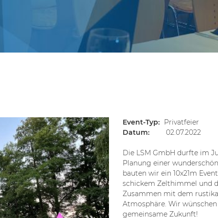
Event-Typ:
Privatfeier
Datum:
02.07.2022
Die LSM GmbH durfte im Juli
Planung einer wunderschön
bauten wir ein 10x21m Even
schickem Zelthimmel und d
Zusammen mit dem rustikal
Atmosphäre. Wir wünschen S
»
gemeinsame Zukunft!