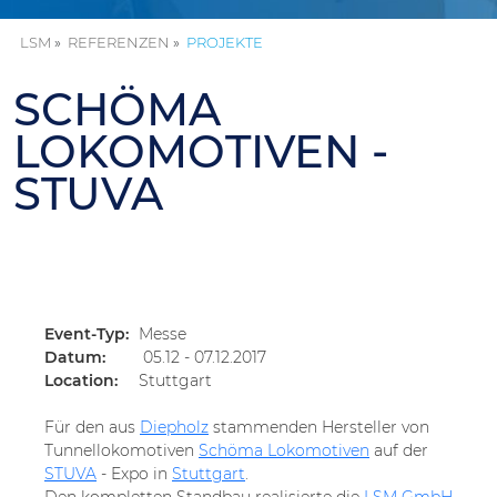
LSM
REFERENZEN
PROJEKTE
SCHÖMA
LOKOMOTIVEN -
STUVA
«
Event-Typ:
Messe
Datum:
05.12 - 07.12.2017
Location:
Stuttgart
Für den aus
Diepholz
stammenden Hersteller von
Tunnellokomotiven
Schöma Lokomotiven
auf der
STUVA
- Expo in
Stuttgart
.