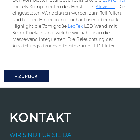
Den kompletten Standbau realisierte die
LSM GmbH
mittels Komponenten des Herstellers
Aluvision
. Die
eingesetzten Wandplatten wurden zum Teil foliert
und für den Hintergrund hochauflösend bedruckt.
Highlight die 7qm große
LedTek
LED Wand, mit
3mm Pixelabstand, welche wir nahtlos in die
Messewand integrierten. Die Beleuchtung des
Ausstellungsstandes erfolgte durch LED Fluter.
ZURÜCK
KONTAKT
WIR SIND FÜR SIE DA.