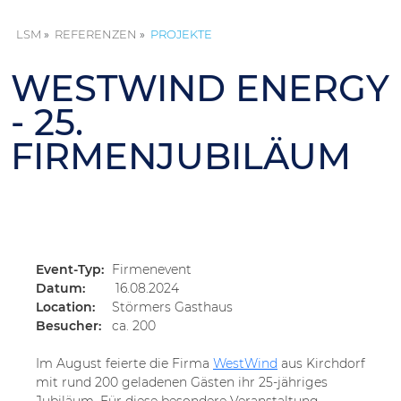
LSM
REFERENZEN
PROJEKTE
WESTWIND ENERGY
- 25.
FIRMENJUBILÄUM
«
Event-Typ:
Firmenevent
Datum:
16.08.2024
Location:
Störmers Gasthaus
Besucher:
ca. 200
Im August feierte die Firma
WestWind
aus Kirchdorf
mit rund 200 geladenen Gästen ihr 25-jähriges