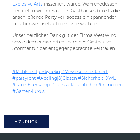
Explosive Arts
inszeniert wurde. Währenddessen
bereiteten wir im Saal des Gasthauses bereits die
anschließende Party vor, sodass ein spannender
Locationwechsel auf die Gäste wartete.
Unser herzlicher Dank gilt der Firma WestWind
sowie dem engagierten Team des Gasthauses
Störmer für das entgegengebrachte Vertrauen.
#Mahlstedt
#Skydeko
#Messeservice Janert
#partyrent
#Abeling[&]Clasen
#Sicherheit OWL
#Taxi Osterkamp
#Larissa Rosenbohm
#jr-medien
#Garten-Luxus
ZURÜCK