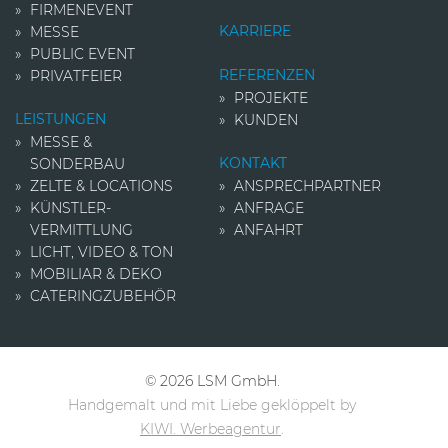
FIRMENEVENT
KARRIERE
MESSE
PUBLIC EVENT
REFERENZEN
PRIVATFEIER
PROJEKTE
LEISTUNGEN
KUNDEN
MESSE &
KONTAKT
SONDERBAU
ZELTE & LOCATIONS
ANSPRECHPARTNER
KÜNSTLER­
ANFRAGE
VERMITTLUNG
ANFAHRT
LICHT, VIDEO & TON
MOBILIAR & DEKO
CATERINGZUBEHÖR
© 2026 LSM GmbH.
Handgemalt und mit Liebe geklöppelt by
KIWI. Werbeagentur
.